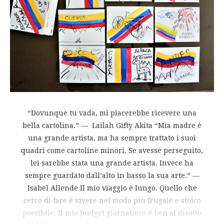
“Dovunque tu vada, mi piacerebbe ricevere una
bella cartolina.” ― Lailah Gifty Akita “Mia madre è
una grande artista, ma ha sempre trattato i suoi
quadri come cartoline minori. Se avesse perseguito,
lei sarebbe stata una grande artista. Invece ha
sempre guardato dall’alto in basso la sua arte.” ―
Isabel Allende Il mio viaggio è lungo. Quello che
cerco di fare è vivere nel modo più frugale e stoico
possibile. Il mio budget giornaliero è ben al disotto