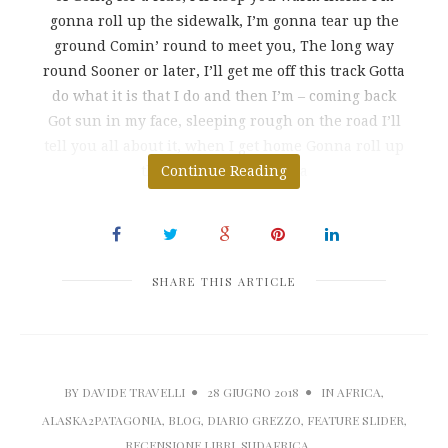
gonna roll up the sidewalk, I’m gonna tear up the
ground Comin’ round to meet you, The long way
round Sooner or later, I’ll get me off this track Gotta
do what it is that I do and then I’m – coming back
Got sun in my face, sleeping rough on the road I’ll
tell you all about it, when I get home Gonna roll up
the sidewalk, I’m gonna
Continue Reading
SHARE THIS ARTICLE
BY
DAVIDE TRAVELLI
28 GIUGNO 2018
IN
AFRICA
,
ALASKA2PATAGONIA
,
BLOG
,
DIARIO GREZZO
,
FEATURE SLIDER
,
RECENSIONE LIBRI
,
SUDAFRICA