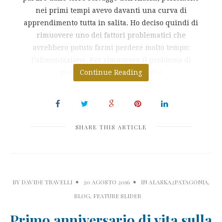
nei primi tempi avevo davanti una curva di
apprendimento tutta in salita. Ho deciso quindi di
rimuovere uno dei fattori problematici che
avrebbero potuto farmi perdere molto tempo:
l’alimentazione. Per rimuovere il problema di
preparare colazioni, pranzi e
Continue Reading
SHARE THIS ARTICLE
BY
DAVIDE TRAVELLI
20 AGOSTO 2016
IN
ALASKA2PATAGONIA
,
BLOG
,
FEATURE SLIDER
Primo anniversario di vita sulla