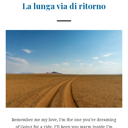
La lunga via di ritorno
Remember me my love, I’m the one you’re dreaming
of Going for a ride, I’ll keep you warm inside I’m