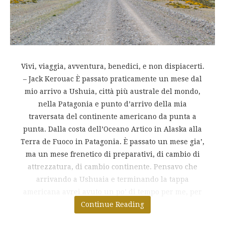
Vivi, viaggia, avventura, benedici, e non dispiacerti.
– Jack Kerouac È passato praticamente un mese dal
mio arrivo a Ushuia, città più australe del mondo,
nella Patagonia e punto d’arrivo della mia
traversata del continente americano da punta a
punta. Dalla costa dell’Oceano Artico in Alaska alla
Terra de Fuoco in Patagonia. È passato un mese gia’,
ma un mese frenetico di preparativi, di cambio di
attrezzatura, di cambio continente. Pensavo che
arrivando a Ushuaia e terminando la tappa
americana avrei avuto un po’ di tempo per me, per
Continue Reading
assaporarmi