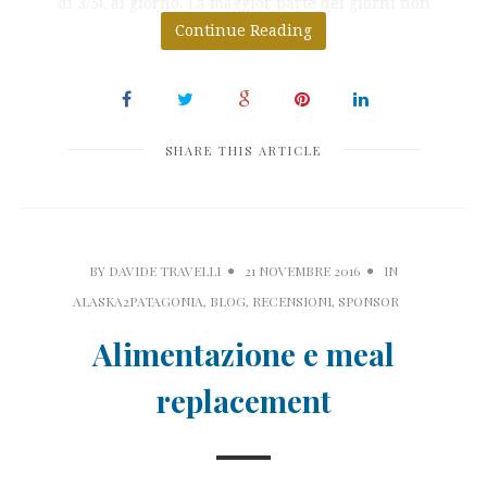
di 3/5€ al giorno. La maggior parte dei giorni non
Continue Reading
spendo più
SHARE THIS ARTICLE
BY
DAVIDE TRAVELLI
21 NOVEMBRE 2016
IN
ALASKA2PATAGONIA
,
BLOG
,
RECENSIONI
,
SPONSOR
Alimentazione e meal
replacement