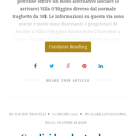
potrebbe offrire un modo alternativo lasciare (o
arrivare) Villa O’Higgins diverso dal normale
traghetto da 50$. Le informazioni su questa via sono
scarse e molte sono fuorvianti. I proprietari di
barche a Villa O’Higgins hanno tutto l’interesse a
tenere lontano le persone da Paso Mayer per ovvi
Continue Reading
motivi.
SHARE THIS ARTICLE
BY
DAVIDE TRAVELLI
6 GIUGNO 2017
IN
ALASKA2PATAGONIA
,
BLOG
,
FEATURE SLIDER