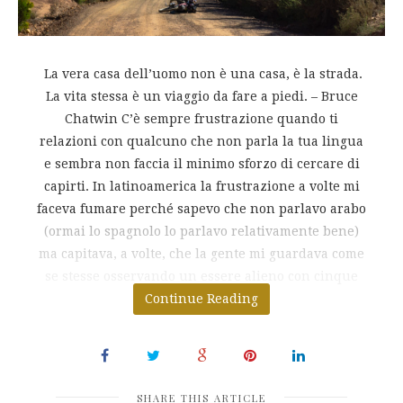
La vera casa dell’uomo non è una casa, è la strada.
La vita stessa è un viaggio da fare a piedi. – Bruce
Chatwin C’è sempre frustrazione quando ti
relazioni con qualcuno che non parla la tua lingua
e sembra non faccia il minimo sforzo di cercare di
capirti. In latinoamerica la frustrazione a volte mi
faceva fumare perché sapevo che non parlavo arabo
(ormai lo spagnolo lo parlavo relativamente bene)
ma capitava, a volte, che la gente mi guardava come
se stesse osservando un essere alieno con cinque
Continue Reading
teste.
SHARE THIS ARTICLE