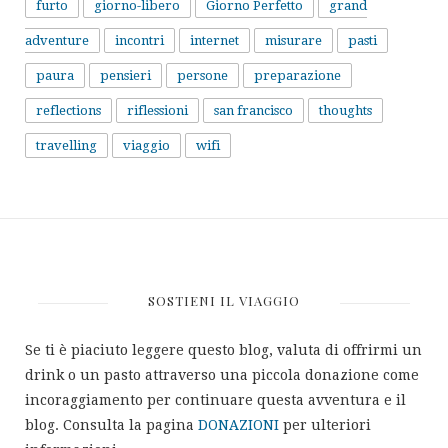
furto
giorno-libero
Giorno Perfetto
grand
adventure
incontri
internet
misurare
pasti
paura
pensieri
persone
preparazione
reflections
riflessioni
san francisco
thoughts
travelling
viaggio
wifi
SOSTIENI IL VIAGGIO
Se ti è piaciuto leggere questo blog, valuta di offrirmi un
drink o un pasto attraverso una piccola donazione come
incoraggiamento per continuare questa avventura e il
blog. Consulta la pagina
DONAZIONI
per ulteriori