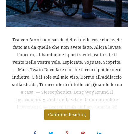
Tra vent’anni non sarete delusi delle cose che avete
fatto ma da quelle che non avete fatto. Allora levate
l’ancora, abbandonate i porti sicuri, catturate il
vento nelle vostre vele. Esplorate. Sognate. Scoprite.
― Mark Twain Devo fare ciò che faccio e poi tornerò
indietro. C’è il sole sul mio viso, Dormo all’addiaccio
sulla strada, Ti racconterò di tutto ciò, Quando torno
a casa. ― Stereophonics, Long Way Round Il
pericolo più grande nella vita è di non prendere
l’avventura. ― George Leigh Mallory Guarda, se
avessi un solo tentativo,
Continue Reading