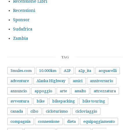
Recensione Libri
Recensioni
Sponsor
Sudafrica
Zambia
TAG
3mules.com
10.000km
A2P
a2p_ita
acquarelli
adventure
Alaska Highway
amici
anniversario
annuncio
appoggio
arte
assalto
attrezzatura
avventura
bike
bikepacking
bike touring
canada
cibo
cicloturismo
cicloviaggio
compagnia
connessione
dieta
equipaggiamento