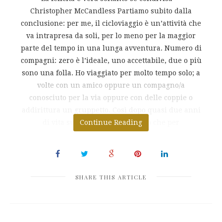
Christopher McCandless Partiamo subito dalla
conclusione: per me, il cicloviaggio è un’attività che
va intrapresa da soli, per lo meno per la maggior
parte del tempo in una lunga avventura. Numero di
compagni: zero è l’ideale, uno accettabile, due o più
sono una folla. Ho viaggiato per molto tempo solo; a
volte con un amico oppure un compagno/a
conosciuto per la via oppure con delle coppie o
addirittura un gruppetto. Così dopo quasi due anni
di vita sulla strada ho concluso che per
Continue Reading
SHARE THIS ARTICLE