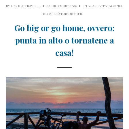
BY
DAVIDE TRAVELLI
22 DICEMBRE 2016
IN
ALASKA2PATAGONIA
,
BLOG
,
FEATURE SLIDER
Go big or go home, ovvero:
punta in alto o tornatene a
casa!