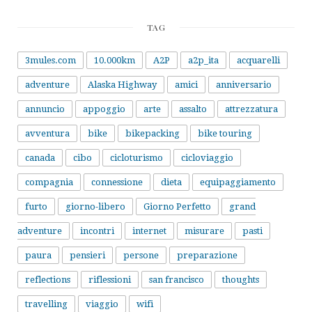
TAG
3mules.com
10.000km
A2P
a2p_ita
acquarelli
adventure
Alaska Highway
amici
anniversario
annuncio
appoggio
arte
assalto
attrezzatura
avventura
bike
bikepacking
bike touring
canada
cibo
cicloturismo
cicloviaggio
compagnia
connessione
dieta
equipaggiamento
furto
giorno-libero
Giorno Perfetto
grand
adventure
incontri
internet
misurare
pasti
paura
pensieri
persone
preparazione
reflections
riflessioni
san francisco
thoughts
travelling
viaggio
wifi