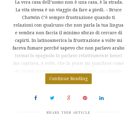
La vera casa dell’uomo non è una casa, è la strada.
La vita stessa è un viaggio da fare a piedi. – Bruce
Chatwin C’è sempre frustrazione quando ti
relazioni con qualcuno che non parla la tua lingua
e sembra non faccia il minimo sforzo di cercare di
capirti. In latinoamerica la frustrazione a volte mi
faceva fumare perché sapevo che non parlavo arabo
(ormai lo spagnolo lo parlavo relativamente bene)
ma capitava, a volte, che la gente mi guardava come
se stesse osservando un essere alieno con cinque
Continue Reading
teste.
SHARE THIS ARTICLE