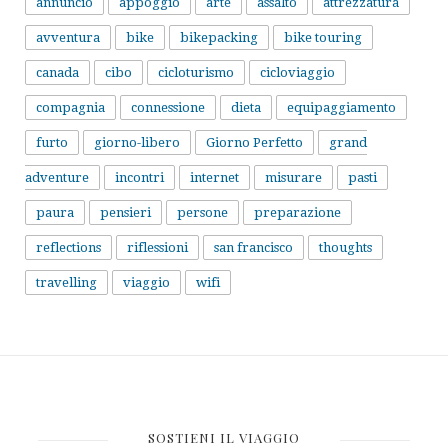
annuncio
appoggio
arte
assalto
attrezzatura
avventura
bike
bikepacking
bike touring
canada
cibo
cicloturismo
cicloviaggio
compagnia
connessione
dieta
equipaggiamento
furto
giorno-libero
Giorno Perfetto
grand
adventure
incontri
internet
misurare
pasti
paura
pensieri
persone
preparazione
reflections
riflessioni
san francisco
thoughts
travelling
viaggio
wifi
SOSTIENI IL VIAGGIO