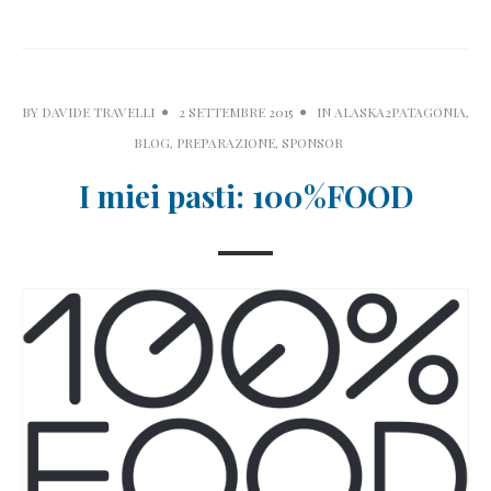
BY
DAVIDE TRAVELLI
2 SETTEMBRE 2015
IN
ALASKA2PATAGONIA
,
BLOG
,
PREPARAZIONE
,
SPONSOR
I miei pasti: 100%FOOD