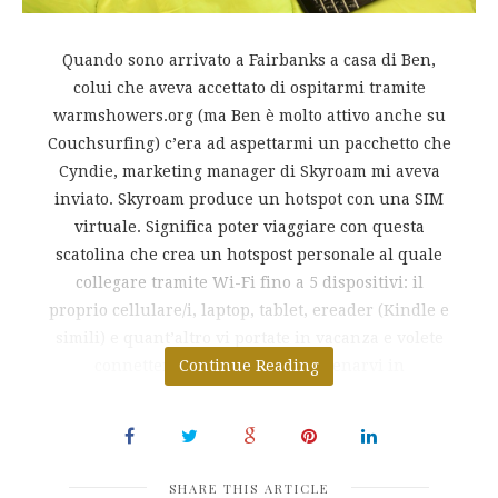
Quando sono arrivato a Fairbanks a casa di Ben,
colui che aveva accettato di ospitarmi tramite
warmshowers.org (ma Ben è molto attivo anche su
Couchsurfing) c’era ad aspettarmi un pacchetto che
Cyndie, marketing manager di Skyroam mi aveva
inviato. Skyroam produce un hotspot con una SIM
virtuale. Significa poter viaggiare con questa
scatolina che crea un hotspost personale al quale
collegare tramite Wi-Fi fino a 5 dispositivi: il
proprio cellulare/i, laptop, tablet, ereader (Kindle e
simili) e quant’altro vi portate in vacanza e volete
connettere a Internet senza svenarvi in
Continue Reading
SHARE THIS ARTICLE