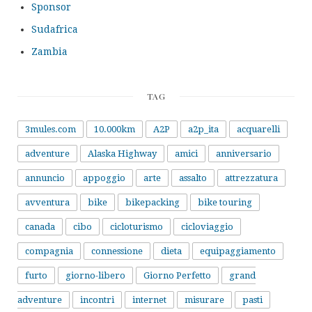
Sponsor
Sudafrica
Zambia
TAG
3mules.com
10.000km
A2P
a2p_ita
acquarelli
adventure
Alaska Highway
amici
anniversario
annuncio
appoggio
arte
assalto
attrezzatura
avventura
bike
bikepacking
bike touring
canada
cibo
cicloturismo
cicloviaggio
compagnia
connessione
dieta
equipaggiamento
furto
giorno-libero
Giorno Perfetto
grand
adventure
incontri
internet
misurare
pasti