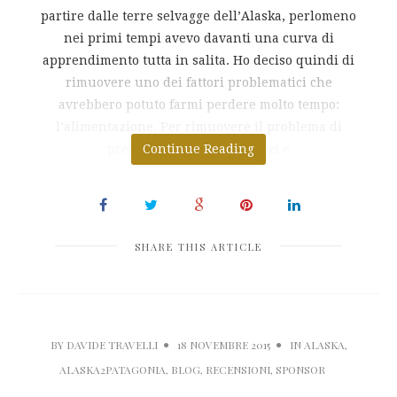
partire dalle terre selvagge dell’Alaska, perlomeno
nei primi tempi avevo davanti una curva di
apprendimento tutta in salita. Ho deciso quindi di
rimuovere uno dei fattori problematici che
avrebbero potuto farmi perdere molto tempo:
l’alimentazione. Per rimuovere il problema di
preparare colazioni, pranzi e
Continue Reading
SHARE THIS ARTICLE
BY
DAVIDE TRAVELLI
18 NOVEMBRE 2015
IN
ALASKA
,
ALASKA2PATAGONIA
,
BLOG
,
RECENSIONI
,
SPONSOR