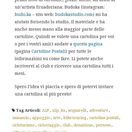
un’artista Ecuadoriana: Budoka (instagram:
budo.ka
– sito web:
budokastudio.com
) mi ha
aiutato fornendo lo studio, il materiale e ha
anche messo mano alla maggior parte delle
cartoline. Quindi se volete una cartolina per voi
o per i vostri amici andate a
questa pagina
(pagina
Cartoline Postali
) per tutte le
informazioni su come fare. Lì potete anche
iscrivervi al club e ricevere una cartolina tutti i
mesi.
Spero l’idea vi piaccia e spero di potervi inviare
una cartolina al più presto!
Tag Articoli:
A2P
,
a2p_ita
,
acquarelli
,
adventure
,
annuncio
,
appoggio
,
arte
,
bike touring
,
cartoline postali
,
cicloturismo
,
cicloviaggio
,
club
,
donazione
,
persone
,