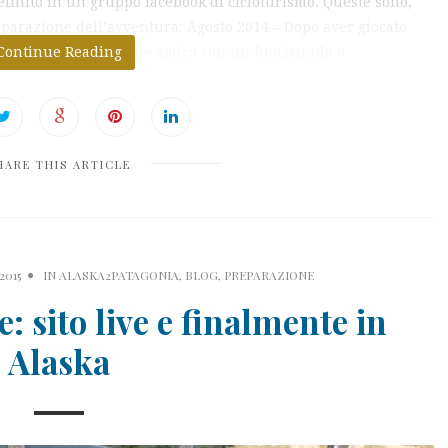
inito in un gruppo facebook di cicloturismo. Queste sono,
eparazione dell’avventura: Agosto 2014 – Dopo aver giocato
americana con qualche amico con un fuoristrada o
Continue Reading
HARE THIS ARTICLE
2015
IN
ALASKA2PATAGONIA
,
BLOG
,
PREPARAZIONE
: sito live e finalmente in
Alaska