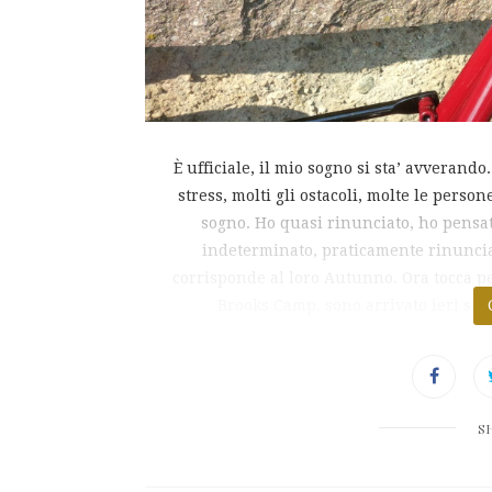
È ufficiale, il mio sogno si sta’ avverando
stress, molti gli ostacoli, molte le perso
sogno. Ho quasi rinunciato, ho pensa
indeterminato, praticamente rinunciar
corrisponde al loro Autunno. Ora tocca p
Brooks Camp, sono arrivato ieri ser
S