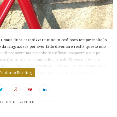
. È stata dura organizzare tutto in così poco tempo: molto lo
ne da ringraziare per aver fatto diventare realtà questo mio
to di posporre ma avrebbe significato posporre a tempo
e. Qui in Alaska siamo alle porte dell’inverno, Agosto
edalare. Sono già in Alaska a Prudhoe Bay, precisamente al
a, ho esteso la mia permanenza ad un’ulteriore notte
Continue Reading
HARE THIS ARTICLE