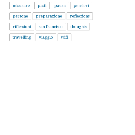
misurare
pasti
paura
pensieri
persone
preparazione
reflections
riflessioni
san francisco
thoughts
travelling
viaggio
wifi