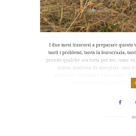
I due mesi trascorsi a preparare questo v
tanti i problemi, tanta la burocrazia, tan
prendo qualche ora tutta per me, come su
acqua, qualcosa da mangiare, una fel
tracciatore satellitare e poco altro. Ar
Daniele e lascio lì la bici. P
S