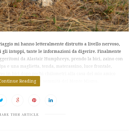
iaggio mi hanno letteralmente distrutto a livello nervoso,
ti gli intoppi, tante le informazioni da digerire. Finalmente
ggeritomi da Alastair Humphreys, prendo la bici, zaino con
pa e una maglietta, tenda, materassino, luce frontale,
rivo in bici dopo pochi chilometri alla casa del mio amico
roseguo a piedi verso la sommità del Monte Misma.
Continue Reading
HARE THIS ARTICLE