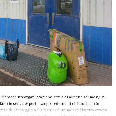
po richiede un’organizzazione attiva di almeno sei mesi/un
fatto io senza esperienza precedente di cicloturismo (o
rienza di campeggio nella natura è un mezzo disastro ovvero