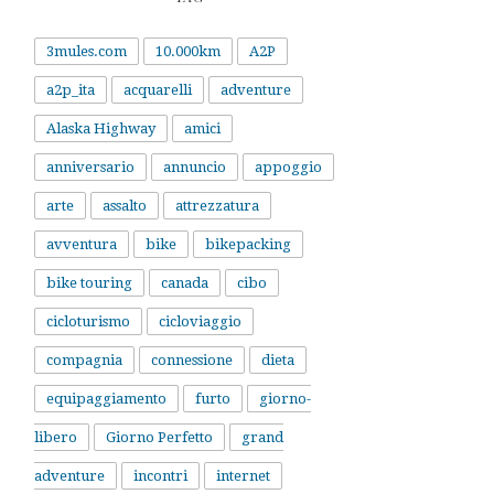
3mules.com
10.000km
A2P
a2p_ita
acquarelli
adventure
Alaska Highway
amici
anniversario
annuncio
appoggio
arte
assalto
attrezzatura
avventura
bike
bikepacking
bike touring
canada
cibo
cicloturismo
cicloviaggio
compagnia
connessione
dieta
equipaggiamento
furto
giorno-
libero
Giorno Perfetto
grand
adventure
incontri
internet