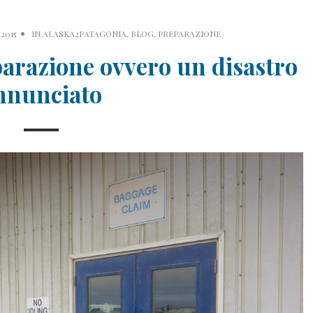
2015
IN
ALASKA2PATAGONIA
,
BLOG
,
PREPARAZIONE
arazione ovvero un disastro
nnunciato