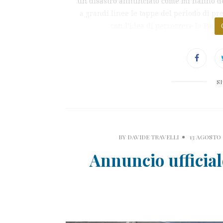
un disastro annunciato come mi hanno def
a grandi linee le tappe del periodo di pr
con l’idea di percorrere la Pan
S
BY
DAVIDE TRAVELLI
13 AGOSTO 
Annuncio ufficiale