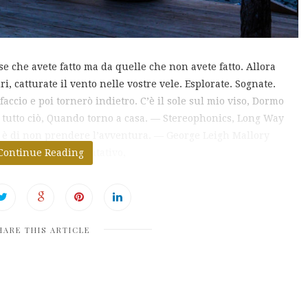
se che avete fatto ma da quelle che non avete fatto. Allora
i, catturate il vento nelle vostre vele. Esplorate. Sognate.
accio e poi tornerò indietro. C’è il sole sul mio viso, Dormo
di tutto ciò, Quando torno a casa. ― Stereophonics, Long Way
a è di non prendere l’avventura. ― George Leigh Mallory
e avessi un solo tentativo,
Continue Reading
HARE THIS ARTICLE