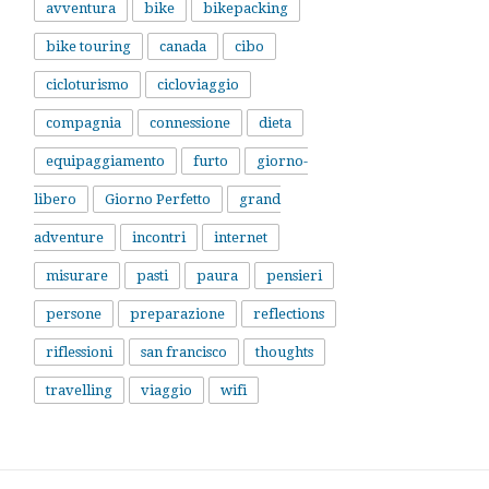
avventura
bike
bikepacking
bike touring
canada
cibo
cicloturismo
cicloviaggio
compagnia
connessione
dieta
equipaggiamento
furto
giorno-
libero
Giorno Perfetto
grand
adventure
incontri
internet
misurare
pasti
paura
pensieri
persone
preparazione
reflections
riflessioni
san francisco
thoughts
travelling
viaggio
wifi