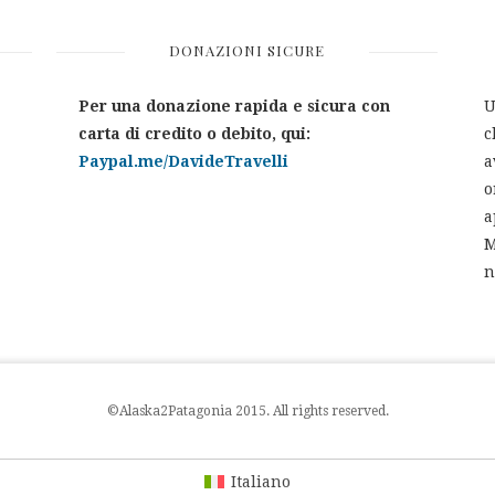
DONAZIONI SICURE
Per una donazione rapida e sicura con
U
carta di credito o debito, qui:
c
Paypal.me/DavideTravelli
a
o
a
M
n
©Alaska2Patagonia 2015. All rights reserved.
Italiano