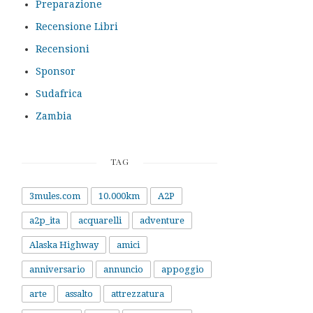
Preparazione
Recensione Libri
Recensioni
Sponsor
Sudafrica
Zambia
TAG
3mules.com
10.000km
A2P
a2p_ita
acquarelli
adventure
Alaska Highway
amici
anniversario
annuncio
appoggio
arte
assalto
attrezzatura