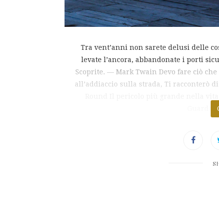
Tra vent’anni non sarete delusi delle co
levate l’ancora, abbandonate i porti sicur
Scoprite. ― Mark Twain Devo fare ciò che f
all’addiaccio sulla strada, Ti racconterò 
Round Il pericolo più grande nella vit
Guarda, s
S