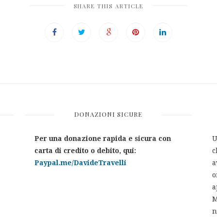
SHARE THIS ARTICLE
DONAZIONI SICURE
Per una donazione rapida e sicura con
U
carta di credito o debito, qui:
c
Paypal.me/DavideTravelli
a
o
a
M
n